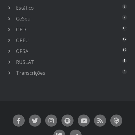
Estático
5
GeSeu
2
OED
16
OPEU
17
OPSA
10
RUSLAT
5
Transcrições
4