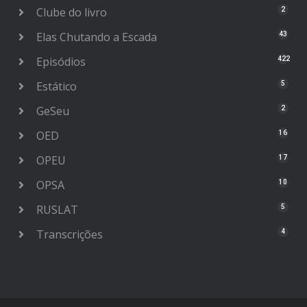
Clube do livro
2
Elas Chutando a Escada
43
Episódios
422
Estático
5
GeSeu
2
OED
16
OPEU
17
OPSA
10
RUSLAT
5
Transcrições
4