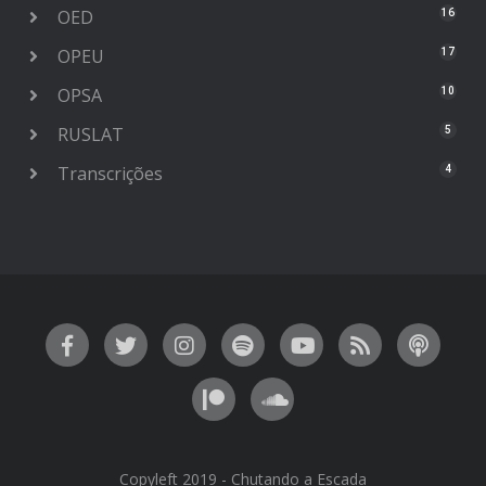
OED
16
OPEU
17
OPSA
10
RUSLAT
5
Transcrições
4
Copyleft 2019 - Chutando a Escada