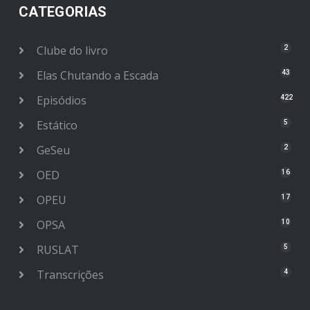
CATEGORIAS
Clube do livro
2
Elas Chutando a Escada
43
Episódios
422
Estático
5
GeSeu
2
OED
16
OPEU
17
OPSA
10
RUSLAT
5
Transcrições
4