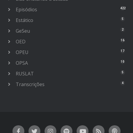
Episódios
422
Estático
5
GeSeu
2
OED
16
OPEU
17
OPSA
10
RUSLAT
5
Transcrições
4