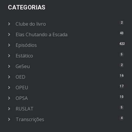
CATEGORIAS
Clube do livro
2
Elas Chutando a Escada
43
Episódios
422
Estático
5
GeSeu
2
OED
16
OPEU
17
OPSA
10
RUSLAT
5
Transcrições
4