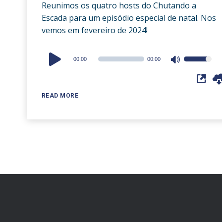
Reunimos os quatro hosts do Chutando a
Escada para um episódio especial de natal. Nos
vemos em fevereiro de 2024!
Audio
00:00
00:00
Use
Player
Up/Down
Arrow
READ MORE
keys
to
increase
or
decrease
volume.