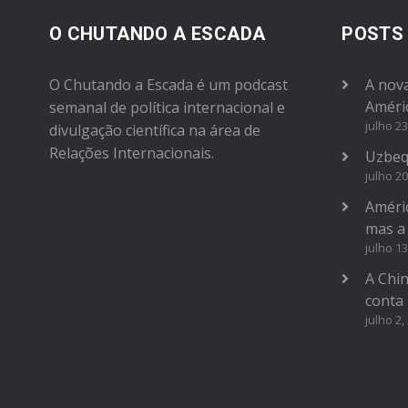
O CHUTANDO A ESCADA
POSTS
O Chutando a Escada é um podcast
A nova
Améri
semanal de política internacional e
julho 23
divulgação científica na área de
Relações Internacionais.
Uzbeq
julho 20
Améric
mas a
julho 13
A Chi
conta
julho 2,