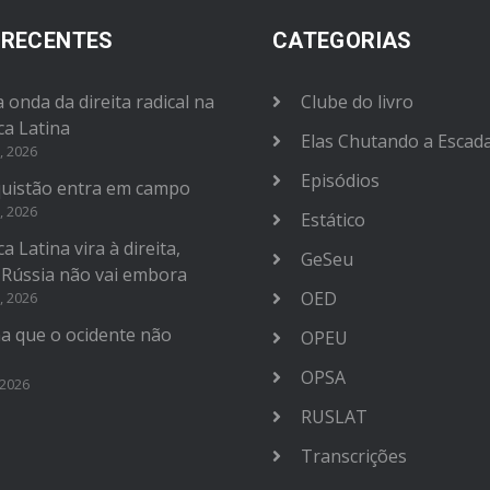
 RECENTES
CATEGORIAS
 onda da direita radical na
Clube do livro
ca Latina
Elas Chutando a Escad
, 2026
Episódios
uistão entra em campo
, 2026
Estático
a Latina vira à direita,
GeSeu
 Rússia não vai embora
OED
, 2026
na que o ocidente não
OPEU
OPSA
 2026
RUSLAT
Transcrições