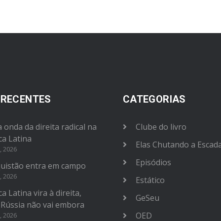
 RECENTES
CATEGORIAS
 onda da direita radical na
Clube do livro
ca Latina
Elas Chutando a Escad
, 2026
Episódios
uistão entra em campo
, 2026
Estático
a Latina vira à direita,
GeSeu
 Rússia não vai embora
OED
, 2026