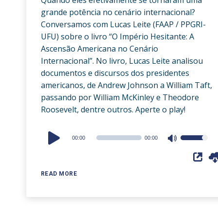
grande potência no cenário internacional?
Conversamos com Lucas Leite (FAAP / PPGRI-
UFU) sobre o livro “O Império Hesitante: A
Ascensão Americana no Cenário
Internacional”. No livro, Lucas Leite analisou
documentos e discursos dos presidentes
americanos, de Andrew Johnson a William Taft,
passando por William McKinley e Theodore
Roosevelt, dentre outros. Aperte o play!
Audio
00:00
00:00
Use
Player
Up/Down
Arrow
READ MORE
keys
to
increase
or