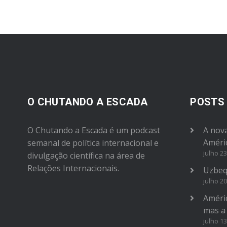
decrease
volume.
O CHUTANDO A ESCADA
POSTS
O Chutando a Escada é um podcast
A nova
Améri
semanal de política internacional e
julho 23
divulgação científica na área de
Relações Internacionais.
Uzbeq
julho 20
Améric
mas a
julho 13