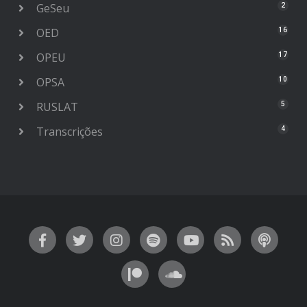
GeSeu
2
OED
16
OPEU
17
OPSA
10
RUSLAT
5
Transcrições
4