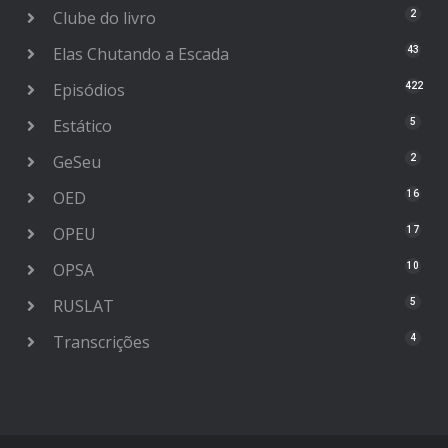
Clube do livro
2
Elas Chutando a Escada
43
Episódios
422
Estático
5
GeSeu
2
OED
16
OPEU
17
OPSA
10
RUSLAT
5
Transcrições
4