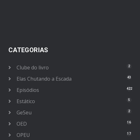
CATEGORIAS
Clube do livro
2
Elas Chutando a Escada
43
Episódios
422
Estático
5
GeSeu
2
OED
16
OPEU
17