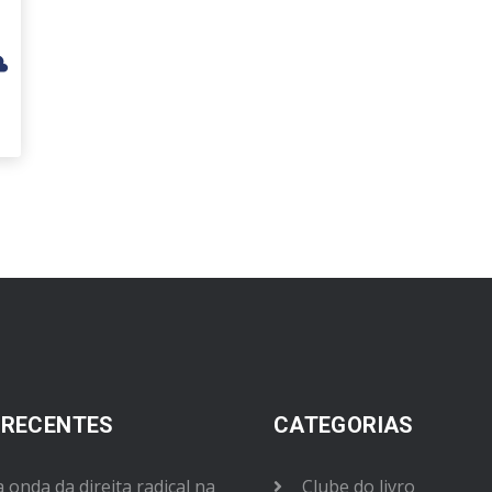
 RECENTES
CATEGORIAS
 onda da direita radical na
Clube do livro