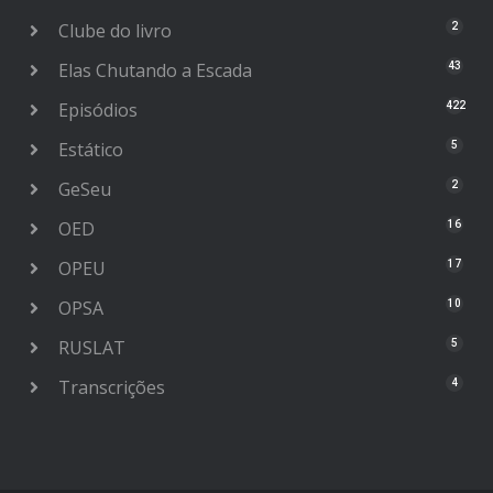
Clube do livro
2
Elas Chutando a Escada
43
Episódios
422
Estático
5
GeSeu
2
OED
16
OPEU
17
OPSA
10
RUSLAT
5
Transcrições
4