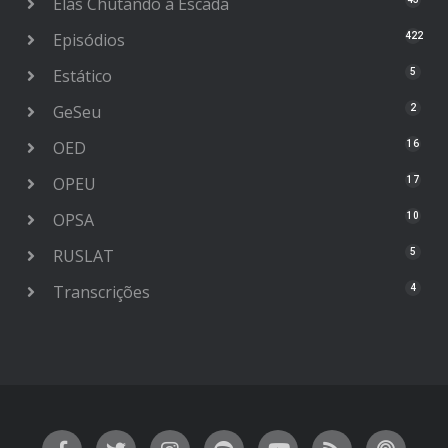
Elas Chutando a Escada
Episódios
422
Estático
5
GeSeu
2
OED
16
OPEU
17
OPSA
10
RUSLAT
5
Transcrições
4