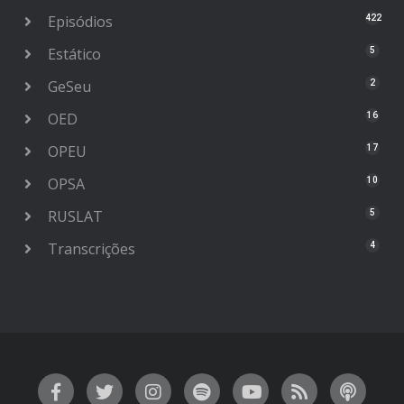
Episódios
422
Estático
5
GeSeu
2
OED
16
OPEU
17
OPSA
10
RUSLAT
5
Transcrições
4