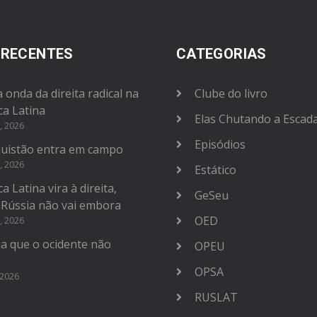
 RECENTES
CATEGORIAS
 onda da direita radical na
Clube do livro
ca Latina
Elas Chutando a Escad
, 2026
Episódios
uistão entra em campo
, 2026
Estático
a Latina vira à direita,
GeSeu
 Rússia não vai embora
OED
, 2026
na que o ocidente não
OPEU
OPSA
 2026
RUSLAT