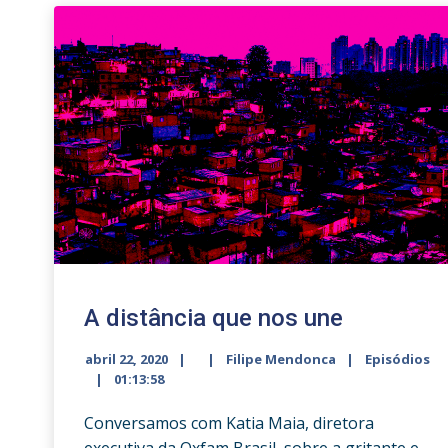
A distância que nos une
abril 22, 2020
Filipe Mendonca
Episódios
01:13:58
Conversamos com Katia Maia, diretora
executiva da Oxfam Brasil, sobre a gritante e