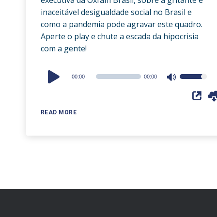
inaceitável desigualdade social no Brasil e
como a pandemia pode agravar este quadro.
Aperte o play e chute a escada da hipocrisia
com a gente!
Audio
00:00
00:00
Use
Player
Up/Down
Arrow
READ MORE
keys
to
increase
or
decrease
volume.