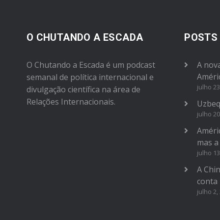
O CHUTANDO A ESCADA
POSTS
O Chutando a Escada é um podcast
A nova
Améri
semanal de política internacional e
julho 23
divulgação científica na área de
Relações Internacionais.
Uzbeq
julho 20
Améric
mas a
julho 13
A Chi
conta
julho 2,