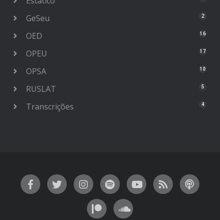
Estático
GeSeu
2
OED
16
OPEU
17
OPSA
10
RUSLAT
5
Transcrições
4