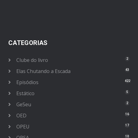
CATEGORIAS
Clube do livro
2
Elas Chutando a Escada
43
Episódios
422
Estático
5
GeSeu
2
OED
16
OPEU
17
OPSA
10