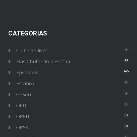
CATEGORIAS
Clube do livro
2
Elas Chutando a Escada
43
Episódios
422
Estático
5
GeSeu
2
OED
16
OPEU
17
OPSA
10