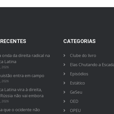
 RECENTES
CATEGORIAS
 onda da direita radical na
Clube do livro
ca Latina
Elas Chutando a Escad
, 2026
Episódios
uistão entra em campo
, 2026
Estático
a Latina vira à direita,
GeSeu
 Rússia não vai embora
OED
, 2026
na que o ocidente não
OPEU