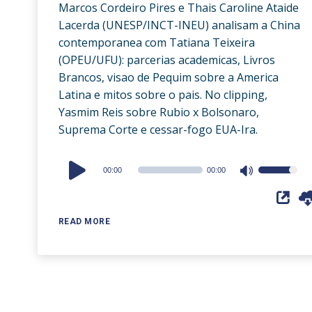
Marcos Cordeiro Pires e Thais Caroline Ataide
Lacerda (UNESP/INCT-INEU) analisam a China
contemporanea com Tatiana Teixeira
(OPEU/UFU): parcerias academicas, Livros
Brancos, visao de Pequim sobre a America
Latina e mitos sobre o pais. No clipping,
Yasmim Reis sobre Rubio x Bolsonaro,
Suprema Corte e cessar-fogo EUA-Ira.
Audio
00:00
00:00
Use
Player
Up/Down
Arrow
READ MORE
keys
to
increase
or
decrease