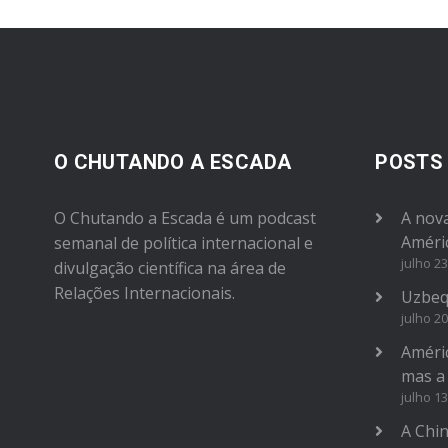
volume.
O CHUTANDO A ESCADA
POSTS
O Chutando a Escada é um podcast
A nova
Améri
semanal de política internacional e
julho 23
divulgação científica na área de
Relações Internacionais.
Uzbeq
julho 20
Améric
mas a
julho 13
A Chi