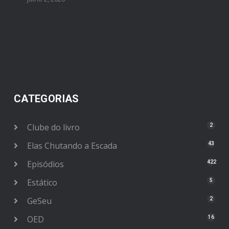
CATEGORIAS
Clube do livro
2
Elas Chutando a Escada
43
Episódios
422
Estático
5
GeSeu
2
OED
16