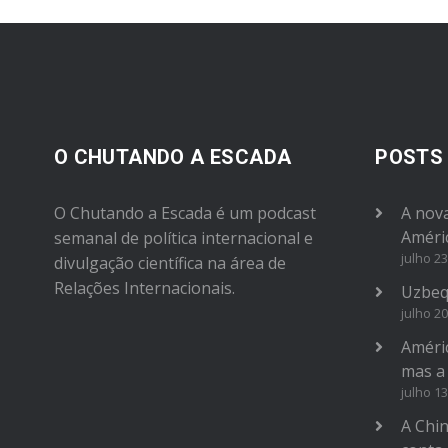
O CHUTANDO A ESCADA
POSTS
O Chutando a Escada é um podcast
A nova
Améri
semanal de política internacional e
julho 23
divulgação científica na área de
Relações Internacionais.
Uzbeq
julho 20
Améric
mas a
julho 13
A Chi