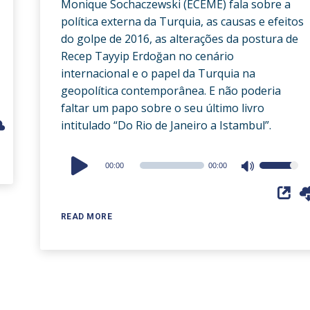
Monique Sochaczewski (ECEME) fala sobre a
política externa da Turquia, as causas e efeitos
do golpe de 2016, as alterações da postura de
Recep Tayyip Erdoğan no cenário
internacional e o papel da Turquia na
geopolítica contemporânea. E não poderia
faltar um papo sobre o seu último livro
intitulado “Do Rio de Janeiro a Istambul”.
Audio
00:00
00:00
Use
Player
Up/Down
Arrow
READ MORE
keys
to
increase
or
decrease
volume.