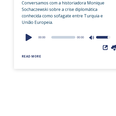
Conversamos com a historiadora Monique
Sochaczewski sobre a crise diplomática
conhecida como sofagate entre Turquia e
União Europeia.
Audio
00:00
00:00
Use
Player
Up/Down
Arrow
READ MORE
keys
to
increase
or
decrease
volume.