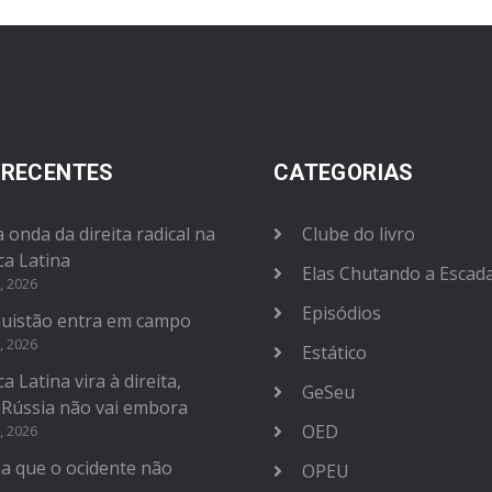
 RECENTES
CATEGORIAS
 onda da direita radical na
Clube do livro
ca Latina
Elas Chutando a Escad
, 2026
Episódios
uistão entra em campo
, 2026
Estático
a Latina vira à direita,
GeSeu
 Rússia não vai embora
OED
, 2026
na que o ocidente não
OPEU