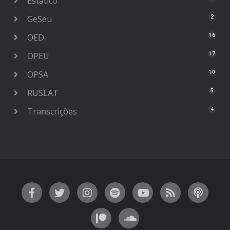
Estático
GeSeu
2
OED
16
OPEU
17
OPSA
10
RUSLAT
5
Transcrições
4