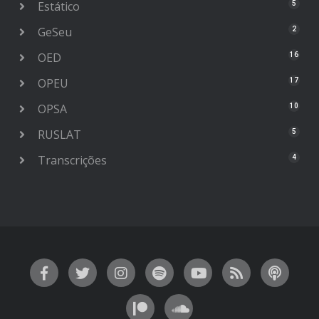
Estático
5
GeSeu
2
OED
16
OPEU
17
OPSA
10
RUSLAT
5
Transcrições
4