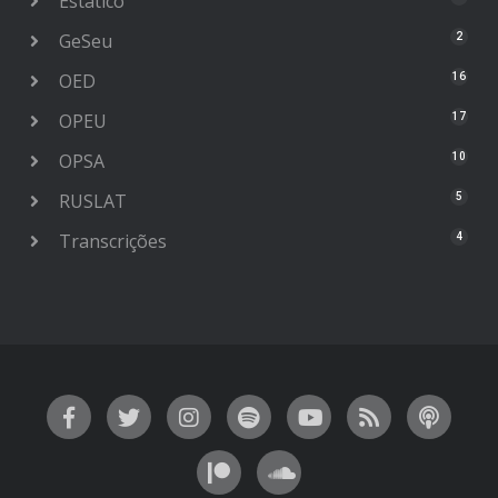
Estático
GeSeu
2
OED
16
OPEU
17
OPSA
10
RUSLAT
5
Transcrições
4