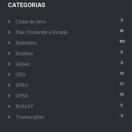
CATEGORIAS
Clube do livro
2
Elas Chutando a Escada
43
Episódios
422
Estático
5
GeSeu
2
OED
16
OPEU
17
OPSA
10
RUSLAT
5
Transcrições
4