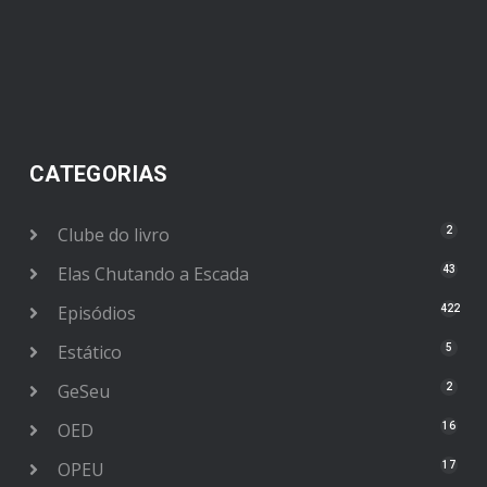
CATEGORIAS
Clube do livro
2
Elas Chutando a Escada
43
Episódios
422
Estático
5
GeSeu
2
OED
16
OPEU
17