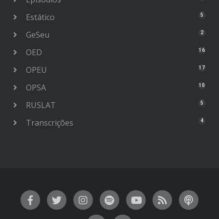
Estático
5
GeSeu
2
OED
16
OPEU
17
OPSA
10
RUSLAT
5
Transcrições
4