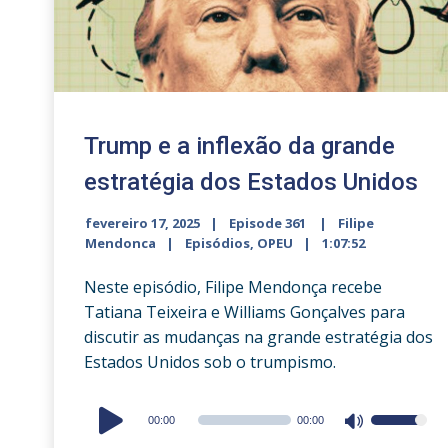
Trump e a inflexão da grande
estratégia dos Estados Unidos
fevereiro 17, 2025
Episode 361
Filipe
Mendonca
Episódios
,
OPEU
1:07:52
Neste episódio, Filipe Mendonça recebe
Tatiana Teixeira e Williams Gonçalves para
discutir as mudanças na grande estratégia dos
Estados Unidos sob o trumpismo.
Audio
00:00
00:00
Use
Player