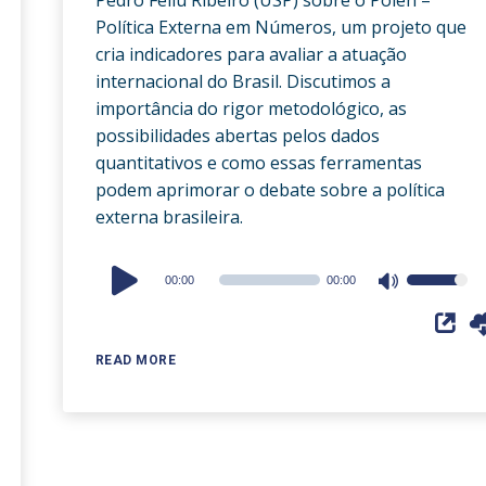
Política Externa em Números, um projeto que
cria indicadores para avaliar a atuação
internacional do Brasil. Discutimos a
importância do rigor metodológico, as
possibilidades abertas pelos dados
quantitativos e como essas ferramentas
podem aprimorar o debate sobre a política
externa brasileira.
Audio
00:00
00:00
Use
Player
Up/Down
Arrow
READ MORE
keys
to
increase
or
decrease