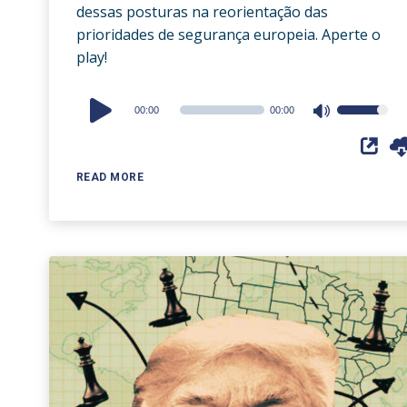
dessas posturas na reorientação das
prioridades de segurança europeia. Aperte o
play!
Audio
00:00
00:00
Use
Player
Up/Down
Arrow
READ MORE
keys
to
increase
or
decrease
volume.