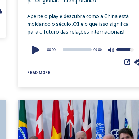
poder global contemporâneo.
Aperte o play e descubra como a China está
moldando o século XXI e o que isso significa
para o futuro das relações internacionais!
Audio
00:00
00:00
Use
Player
Up/Down
Arrow
READ MORE
keys
to
increase
or
decrease
volume.