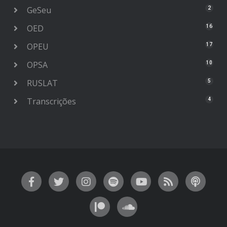
GeSeu
2
OED
16
OPEU
17
OPSA
10
RUSLAT
5
Transcrições
4