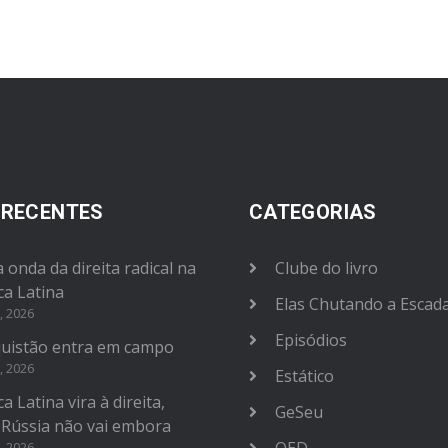
 RECENTES
CATEGORIAS
 onda da direita radical na
Clube do livro
ca Latina
Elas Chutando a Escad
, 2026
Episódios
uistão entra em campo
, 2026
Estático
a Latina vira à direita,
GeSeu
 Rússia não vai embora
OED
, 2026