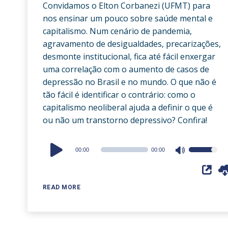
Convidamos o Elton Corbanezi (UFMT) para
nos ensinar um pouco sobre saúde mental e
capitalismo. Num cenário de pandemia,
agravamento de desigualdades, precarizações,
desmonte institucional, fica até fácil enxergar
uma correlação com o aumento de casos de
depressão no Brasil e no mundo. O que não é
tão fácil é identificar o contrário: como o
capitalismo neoliberal ajuda a definir o que é
ou não um transtorno depressivo? Confira!
Audio
00:00
00:00
Use
Player
Up/Down
Arrow
READ MORE
keys
to
increase