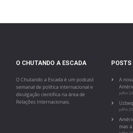
or
decrease
volume.
O CHUTANDO A ESCADA
POSTS
O Chutando a Escada é um podcast
A nova
Améri
semanal de política internacional e
julho 23
divulgação científica na área de
Relações Internacionais.
Uzbeq
julho 20
Améric
mas a
julho 13