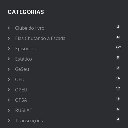
CATEGORIAS
Clube do livro
2
Elas Chutando a Escada
43
Episódios
422
Estático
5
GeSeu
2
OED
16
OPEU
17
OPSA
10
RUSLAT
5
Transcrições
4