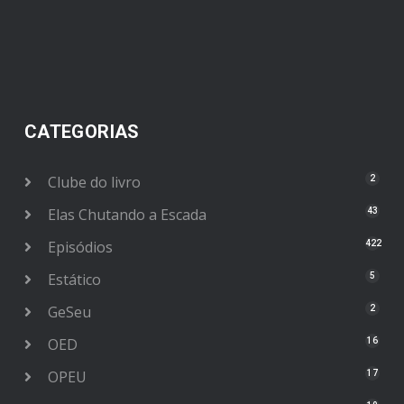
CATEGORIAS
Clube do livro
2
Elas Chutando a Escada
43
Episódios
422
Estático
5
GeSeu
2
OED
16
OPEU
17