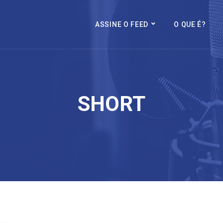
ASSINE O FEED
O QUE É?
SHORT