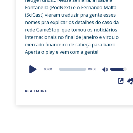
Fontanella (PodNext) e o Fernando Malta
(SciCast) vieram traduzir pra gente esses
nomes pra explicar os detalhes do caso da
rede GameStop, que tomou os noticiários
internacionais no final de janeiro e virou o
mercado financeiro de cabeça para baixo.
Aperta o play e vem com a gente!
Audio
00:00
00:00
Use
Player
Up/Down
Arrow
READ MORE
keys
to
increase
or
decrease
volume.