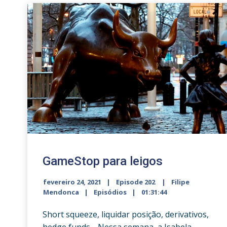
GameStop para leigos
fevereiro 24, 2021
Episode 202
Filipe
Mendonca
Episódios
01:31:44
Short squeeze, liquidar posição, derivativos,
hedge funds… Nessa semana, a Isabela