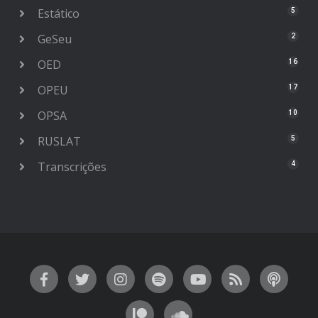
Estático
5
GeSeu
2
OED
16
OPEU
17
OPSA
10
RUSLAT
5
Transcrições
4