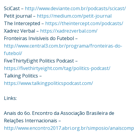
SciCast –
http://www.deviante.com.br/podcasts/scicast/
Petit journal –
https://medium.com/petit-journal
The Intercepted –
https://theintercept.com/podcasts/
Xadrez Verbal –
https://xadrezverbal.com/
Fronteiras Invisíveis do Futebol –
http://www.central3.com.br/programa/fronteiras-do-
futebol/
FiveThirtyEight Politics Podcast –
https://fivethirtyeight.com/tag/politics-podcast/
Talking Politics –
https://www.talkingpoliticspodcast.com/
Links:
Anais do 6o. Encontro da Associação Brasileira de
Relações Internacionais –
http://www.encontro2017.abri.org.br/simposio/anaiscom