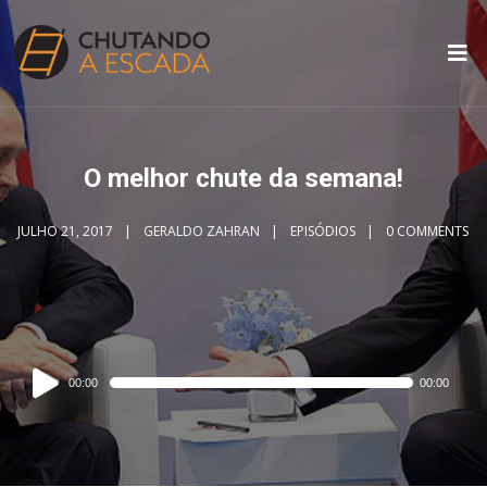
O melhor chute da semana!
JULHO 21, 2017
GERALDO ZAHRAN
EPISÓDIOS
0 COMMENTS
Audio
00:00
00:00
Player