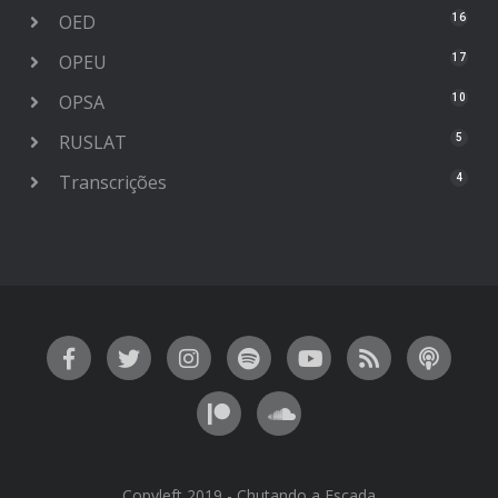
OED
16
OPEU
17
OPSA
10
RUSLAT
5
Transcrições
4
Copyleft 2019 - Chutando a Escada