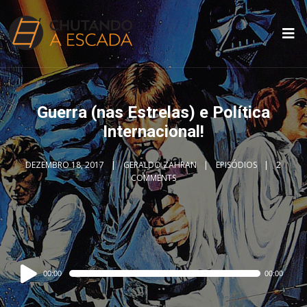
Guerra (nas Estrelas) e Política
Internacional!
DEZEMBRO 18, 2017
GERALDO ZAHRAN
EPISÓDIOS
2
COMMENTS
Audio
00:00
00:00
Player