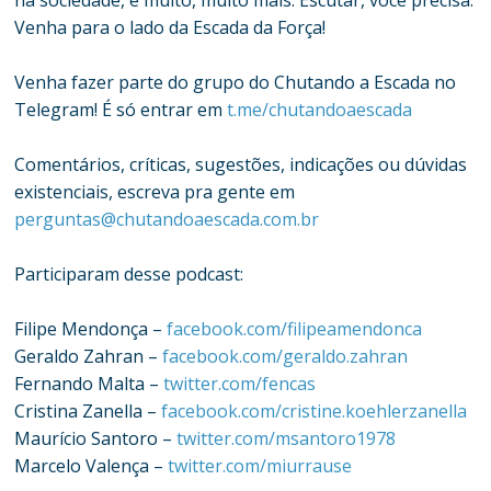
na sociedade, e muito, muito mais. Escutar, você precisa.
Venha para o lado da Escada da Força!
Venha fazer parte do grupo do Chutando a Escada no
Telegram! É só entrar em
t.me/chutandoaescada
Comentários, críticas, sugestões, indicações ou dúvidas
existenciais, escreva pra gente em
perguntas@chutandoaescada.com.br
Participaram desse podcast:
Filipe Mendonça –
facebook.com/filipeamendonca
Geraldo Zahran –
facebook.com/geraldo.zahran
Fernando Malta –
twitter.com/fencas
Cristina Zanella –
facebook.com/cristine.koehlerzanella
Maurício Santoro –
twitter.com/msantoro1978
Marcelo Valença –
twitter.com/miurrause