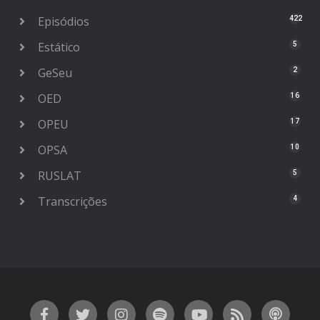
Episódios
422
Estático
5
GeSeu
2
OED
16
OPEU
17
OPSA
10
RUSLAT
5
Transcrições
4