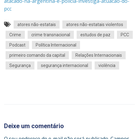
atacado-na-argentina-e-policia-investiga-atuacao-do-
pcc
atores não-estatais
atores não-estatais violentos
Crime
crime transnacional
estudos de paz
PCC
Podcast
Política Internacional
primeiro comando da capital
Relações Internacionais
Segurança
segurança internacional
violência
Deixe um comentário
O seu endereço de e-mail não será publicado.
Campos