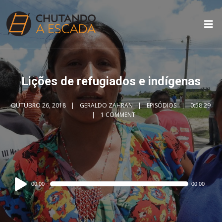
Lições de refugiados e indígenas
OUTUBRO 26, 2018
GERALDO ZAHRAN
EPISÓDIOS
0:58:29
1 COMMENT
Audio
00:00
00:00
Player