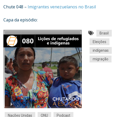
Chute 048 –
Imigrantes venezuelanos no Brasil
Capa da episódio:
Brasil
Eleições
indígenas
migração
Nações Unidas
ONU
Podcast