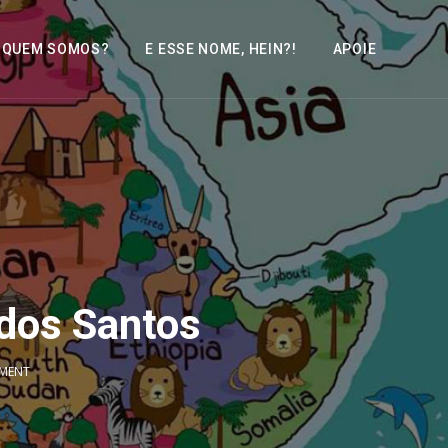
QUEM SOMOS?
E ESSE NOME, HEIN?!
APOIE
 dos Santos
MENT
2x
1.5x
1.25x