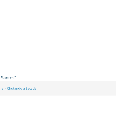
s Santos
”
ahel - Chutando a Escada