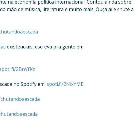
ente na economia política internacional. Contou ainda sobre
ando mão de música, literatura e muito mais. Ouça aí e chute a
/chutandoaescada
das existenciais, escreva pra gente em
/spoti.fi/2BnVfKz
scada no Spotify em:
spoti.fi/2NixYME
/chutandoaescada
chutandoaescada