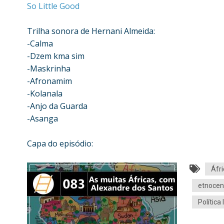
So Little Good
Trilha sonora de Hernani Almeida:
-Calma
-Dzem kma sim
-Maskrinha
-Afronamim
-Kolanala
-Anjo da Guarda
-Asanga
Capa do episódio:
Áfri
etnocen
Política