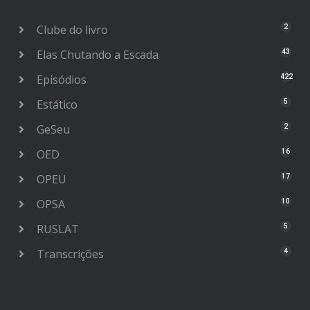
Clube do livro
2
Elas Chutando a Escada
43
Episódios
422
Estático
5
GeSeu
2
OED
16
OPEU
17
OPSA
10
RUSLAT
5
Transcrições
4