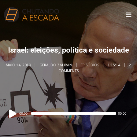
Israel: eleições, política e sociedade
MAIO 14, 2019
GERALDO ZAHRAN
EPISÓDIOS
1:15:14
2
COMMENTS
Audio
00:00
00:00
Player