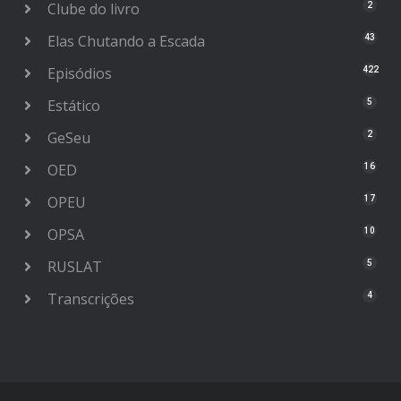
Clube do livro
2
Elas Chutando a Escada
43
Episódios
422
Estático
5
GeSeu
2
OED
16
OPEU
17
OPSA
10
RUSLAT
5
Transcrições
4