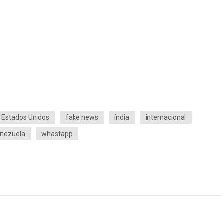
Estados Unidos
fake news
índia
internacional
nezuela
whastapp