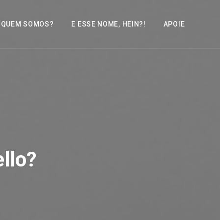
QUEM SOMOS?
E ESSE NOME, HEIN?!
APOIE
llo?
2x
1.5x
1.25x