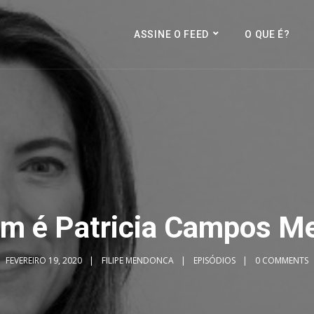
ASSINE O FEED
O QUE É?
m é Patricia Campos Me
FEVEREIRO 19, 2020
FILIPE MENDONCA
EPISÓDIOS
0 COMMENTS