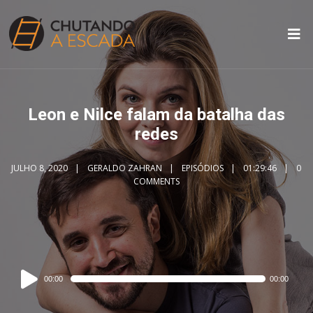
Leon e Nilce falam da batalha das
redes
JULHO 8, 2020
GERALDO ZAHRAN
EPISÓDIOS
01:29:46
0
COMMENTS
Audio
00:00
00:00
Player