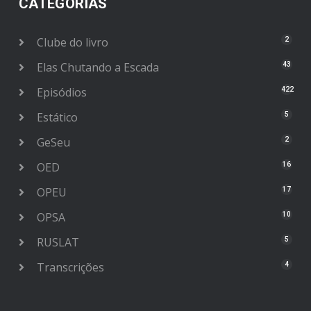
CATEGORIAS
Clube do livro
2
Elas Chutando a Escada
43
Episódios
422
Estático
5
GeSeu
2
OED
16
OPEU
17
OPSA
10
RUSLAT
5
Transcrições
4