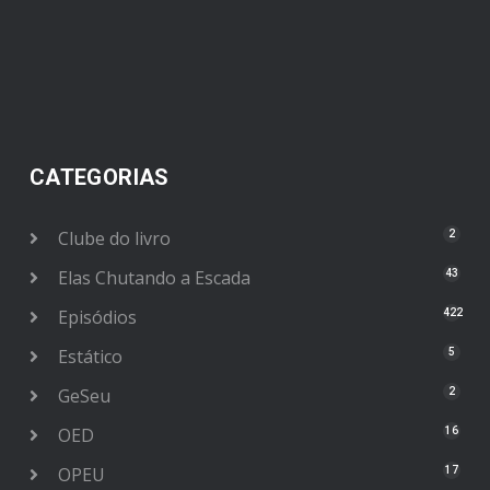
CATEGORIAS
Clube do livro
2
Elas Chutando a Escada
43
Episódios
422
Estático
5
GeSeu
2
OED
16
OPEU
17