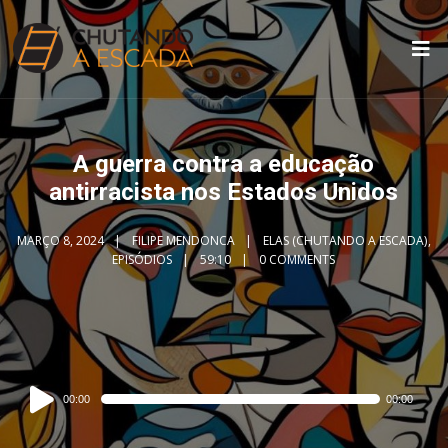
A guerra contra a educação
antirracista nos Estados Unidos
MARÇO 8, 2024
FILIPE MENDONCA
ELAS (CHUTANDO A ESCADA)
,
EPISÓDIOS
59:10
0 COMMENTS
Audio
00:00
00:00
Player