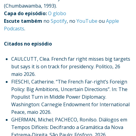
(Chumbawamba, 1993).
Capa do episódio:
O globo
Escute também
no
Spotify
, no
YouTube
ou
Apple
Podcasts
.
Citados no episódio
CAULCUTT, Clea. French far right misses big targets
but says it is on track for presidency. Politico, 26
maio 2026.
FIESCHI, Catherine. “The French Far-right’s Foreign
Policy: Big Ambitions, Uncertain Directions”. In: The
Populist Turn in Middle Power Diplomacy.
Washington: Carnegie Endowment for International
Peace, maio 2026.
GHERMAN, Michel; PACHECO, Ronilso. Diálogos em
Tempos Difíceis: Decifrando a Gramática da Nova
Extrema-Direita. São Paulo: Fósforo, 2026.