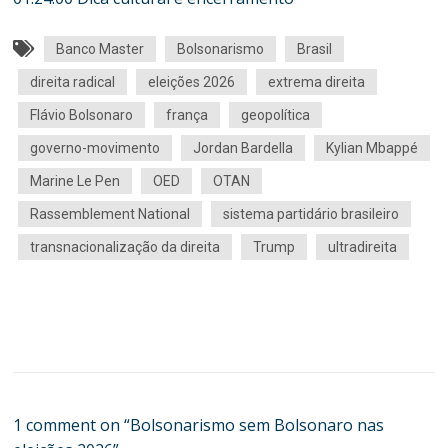
Banco Master
Bolsonarismo
Brasil
direita radical
eleições 2026
extrema direita
Flávio Bolsonaro
frança
geopolítica
governo-movimento
Jordan Bardella
Kylian Mbappé
Marine Le Pen
OED
OTAN
Rassemblement National
sistema partidário brasileiro
transnacionalização da direita
Trump
ultradireita
1 comment on “
Bolsonarismo sem Bolsonaro nas