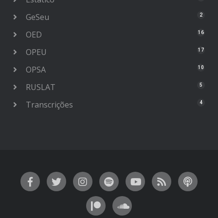
GeSeu
2
OED
16
OPEU
17
OPSA
10
RUSLAT
5
Transcrições
4