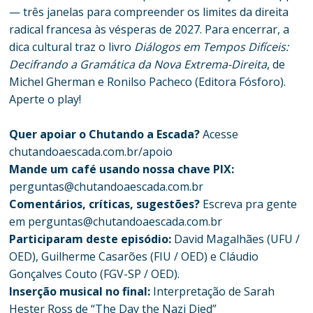
— três janelas para compreender os limites da direita
radical francesa às vésperas de 2027. Para encerrar, a
dica cultural traz o livro
Diálogos em Tempos Difíceis:
Decifrando a Gramática da Nova Extrema-Direita
, de
Michel Gherman e Ronilso Pacheco (Editora Fósforo).
Aperte o play!
Quer apoiar o Chutando a Escada?
Acesse
chutandoaescada.com.br/apoio
Mande um café usando nossa chave PIX:
perguntas@chutandoaescada.com.br
Comentários, críticas, sugestões?
Escreva pra gente
em
perguntas@chutandoaescada.com.br
Participaram deste episódio:
David Magalhães (UFU /
OED), Guilherme Casarões (FIU / OED) e Cláudio
Gonçalves Couto (FGV-SP / OED).
Inserção musical no final:
Interpretação de Sarah
Hester Ross de “The Day the Nazi Died”