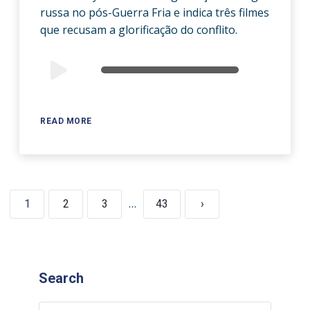
russa no pós-Guerra Fria e indica três filmes
que recusam a glorificação do conflito.
Audio
00:00
00:00
Player
READ MORE
…
1
2
3
43
›
Search