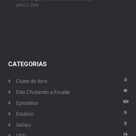
julho 2, 2026
CATEGORIAS
Clube do livro
2
Elas Chutando a Escada
43
Episódios
422
Estático
5
GeSeu
2
OED
16