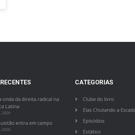
 RECENTES
CATEGORIAS
 onda da direita radical na
Clube do livro
ca Latina
Elas Chutando a Escad
, 2026
Episódios
uistão entra em campo
, 2026
Estático