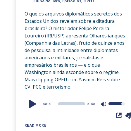
Clube do livro
,
Episódios
,
OPEU
O que os arquivos diplomáticos secretos dos
Estados Unidos revelam sobre a ditadura
brasileira? O historiador Felipe Pereira
Loureiro (IRI/USP) apresenta Olhares ianques
(Companhia das Letras), fruto de quinze anos
de pesquisa: a intimidade entre diplomatas
americanos e militares, jornalistas e
empresários brasileiros — e o que
Washington ainda esconde sobre o regime.
Mais clipping OPEU com Yasmim Reis sobre
CV, PCC e terrorismo.
Audio
00:00
00:00
Use
Player
Up/Down
Arrow
READ MORE
keys