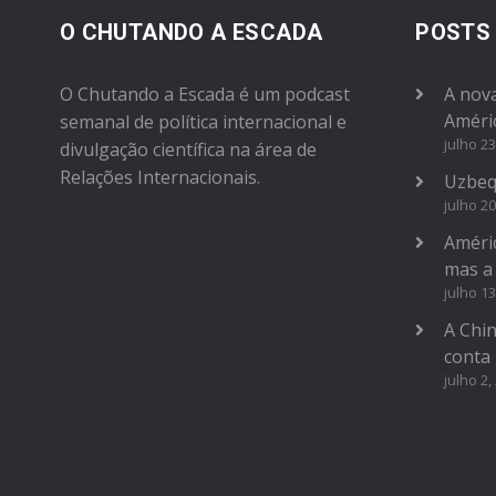
O CHUTANDO A ESCADA
POSTS
O Chutando a Escada é um podcast
A nova
Améri
semanal de política internacional e
julho 23
divulgação científica na área de
Relações Internacionais.
Uzbeq
julho 20
Améric
mas a
julho 13
A Chi
conta
julho 2,