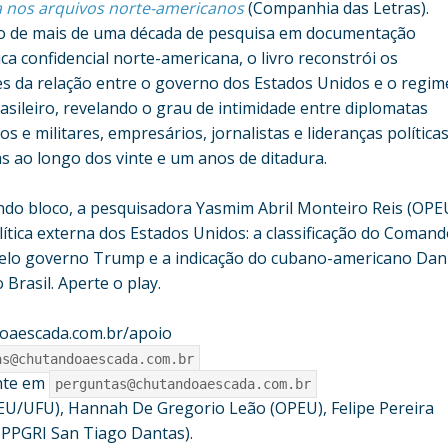
ra nos arquivos norte-americanos
(Companhia das Letras).
o de mais de uma década de pesquisa em documentação
ca confidencial norte-americana, o livro reconstrói os
es da relação entre o governo dos Estados Unidos e o regim
rasileiro, revelando o grau de intimidade entre diplomatas
s e militares, empresários, jornalistas e lideranças política
as ao longo dos vinte e um anos de ditadura.
do bloco, a pesquisadora Yasmim Abril Monteiro Reis (OPE
ítica externa dos Estados Unidos: a classificação do Coman
elo governo Trump e a indicação do cubano-americano Dani
rasil. Aperte o play.
oaescada.com.br/apoio
as@chutandoaescada.com.br
nte em
perguntas@chutandoaescada.com.br
EU/UFU), Hannah De Gregorio Leão (OPEU), Felipe Pereira
 PPGRI San Tiago Dantas).