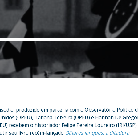
isódio, produzido em parceria com o Observatório Político 
Unidos (OPEU), Tatiana Teixeira (OPEU) e Hannah De Grego
U) recebem o historiador Felipe Pereira Loureiro (IRI/USP)
utir seu livro recém-lançado
Olhares ianques: a ditadura