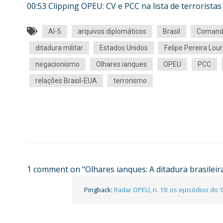
00:53 Clipping OPEU: CV e PCC na lista de terrorist
AI-5
arquivos diplomáticos
Brasil
Comand
ditadura militar
Estados Unidos
Felipe Pereira Lour
negacionismo
Olhares ianques
OPEU
PCC
relações Brasil-EUA
terrorismo
1 comment on “
Olhares ianques: A ditadura brasilei
Pingback:
Radar OPEU, n. 19: os episódios do 