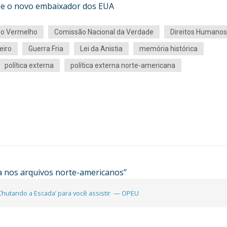
as e o novo embaixador dos EUA
o Vermelho
Comissão Nacional da Verdade
Direitos Humanos
eiro
Guerra Fria
Lei da Anistia
memória histórica
política externa
política externa norte-americana
ra nos arquivos norte-americanos
”
‘Chutando a Escada’ para você assistir — OPEU