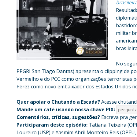
brasilei
Resultad
diplomáti
bastidor
militar b
americano
brasileir
No segun
PPGRI San Tiago Dantas) apresenta o clipping de pol
Vermelho e do PCC como organizações terroristas p
Pérez como novo embaixador dos Estados Unidos no B
Quer apoiar o Chutando a Escada?
Acesse chutand
Mande um café usando nossa chave PIX:
pergunt
Comentários, críticas, sugestões?
Escreva pra ge
Participaram deste episódio:
Tatiana Teixeira (OP
Loureiro (USP) e Yasmim Abril Monteiro Reis (OPEU,