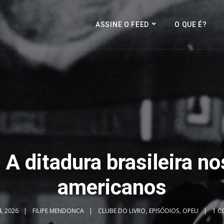
ASSINE O FEED
O QUE É?
 A ditadura brasileira no
americanos
, 2026
FILIPE MENDONCA
CLUBE DO LIVRO
,
EPISÓDIOS
,
OPEU
1 