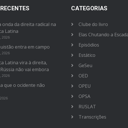
 RECENTES
CATEGORIAS
 onda da direita radical na
Clube do livro
ca Latina
Elas Chutando a Escad
, 2026
Episódios
uistão entra em campo
, 2026
Estático
a Latina vira à direita,
GeSeu
 Rússia não vai embora
OED
, 2026
na que o ocidente não
OPEU
OPSA
 2026
RUSLAT
Transcrições