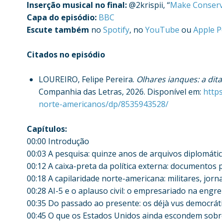
Inserção musical no final:
@2krispii, “
Make Conserv
Capa do episódio:
BBC
Escute também
no
Spotify
, no
YouTube
ou
Apple P
Citados no episódio
LOUREIRO, Felipe Pereira.
Olhares ianques: a dit
Companhia das Letras, 2026. Disponível em:
http
norte-americanos/dp/8535943528/
Capítulos:
00:00 Introdução
00:03 A pesquisa: quinze anos de arquivos diplomáti
00:12 A caixa-preta da política externa: documentos p
00:18 A capilaridade norte-americana: militares, jorna
00:28 AI-5 e o aplauso civil: o empresariado na eng
00:35 Do passado ao presente: os déjà vus democráti
00:45 O que os Estados Unidos ainda escondem sobre