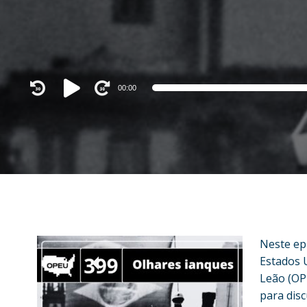
Audio
00:00
Player
Neste ep
Estados 
Leão (OPE
para disc