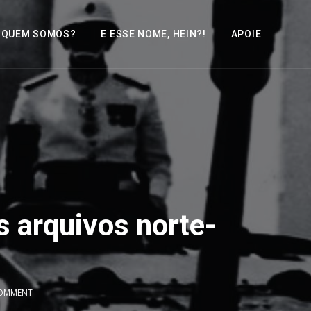
QUEM SOMOS?
E ESSE NOME, HEIN?!
APOIE
s arquivos norte-
COMMENT
2x