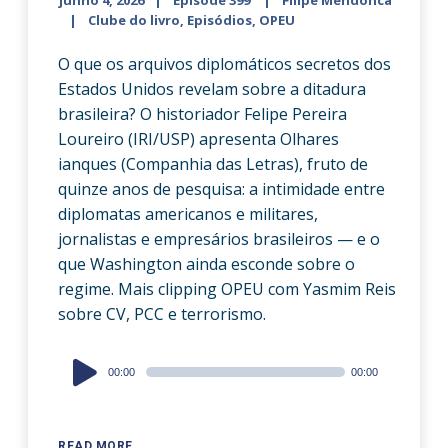
junho 4, 2026
Episode 399
Filipe Mendonca
Clube do livro
,
Episódios
,
OPEU
O que os arquivos diplomáticos secretos dos
Estados Unidos revelam sobre a ditadura
brasileira? O historiador Felipe Pereira
Loureiro (IRI/USP) apresenta Olhares
ianques (Companhia das Letras), fruto de
quinze anos de pesquisa: a intimidade entre
diplomatas americanos e militares,
jornalistas e empresários brasileiros — e o
que Washington ainda esconde sobre o
regime. Mais clipping OPEU com Yasmim Reis
sobre CV, PCC e terrorismo.
Audio
00:00
00:00
Player
READ MORE