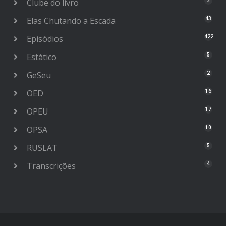
Clube do livro
2
Elas Chutando a Escada
43
Episódios
422
Estático
5
GeSeu
2
OED
16
OPEU
17
OPSA
10
RUSLAT
5
Transcrições
4